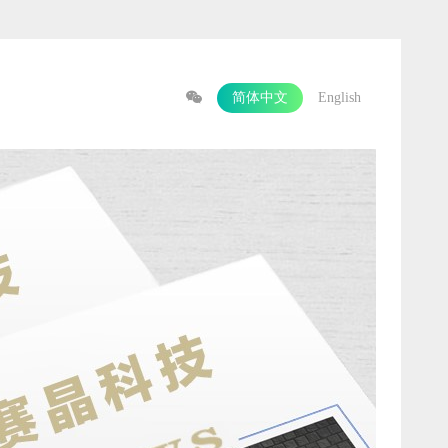
简体中文
English