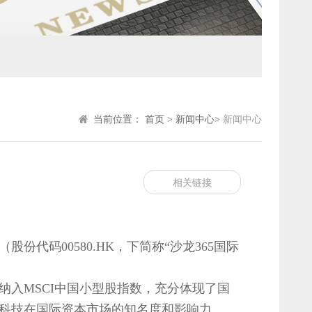
当前位置：
首页
>
新闻中心>
新闻中心
相关链接
份代码00580.HK，下简称“沙龙365国际
纳入MSCI中国小型股指数，充分体现了国
站科技在国际资本市场的知名度和影响力。