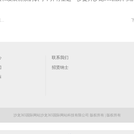
..
心
联系我们
闻
招贤纳士
标
沙龙365国际网站沙龙365国际网站科技有限公司 版权所有 |
版权所有