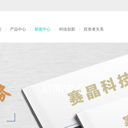
们
产品中心
新闻中心
科技创新
投资者关系
新闻中心