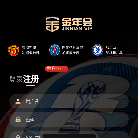
送
18
元
注册
登录